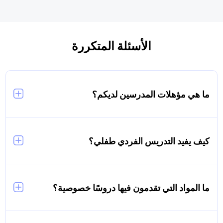
الأسئلة المتكررة
ما هي مؤهلات المدرسين لديكم؟
مدرسونا محترفون ذوو مؤهلات عالية، ويشملون
معلمين ذوي خبرة وخبراء في المواد الدراسية. يمر كل
مدرس بعملية اختيار دقيقة لضمان تقديم دعم فعال
كيف يفيد التدريس الفردي طفلي؟
لتجربة تعلم طفلك.
التدريس الفردي يوفر اهتمامًا شخصيًا، حيث يمكن
للمدرسين تكييف الدروس وفقًا لأسلوب واحتياجات تعلم
طفلك الفريدة. هذا النهج الفردي يؤدي إلى فهم أفضل،
ما المواد التي تقدمون فيها دروسًا خصوصية؟
زيادة الثقة بالنفس، وتحسين الأداء الأكاديمي.
نقدم دروسًا خصوصية في مادة الرياضيات، والعلوم،
واللغة الإنجليزية للصفوف من الرابع حتى العاشر،