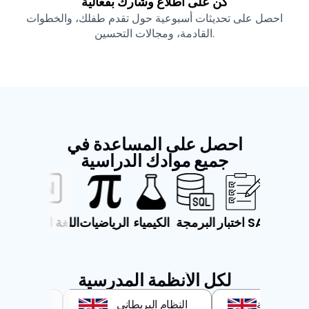
كن على اطلاع وشارك بفعالية
احصل على تحديثات أسبوعية حول تقدم طفلك، والخطوات
القادمة، ومجالات التحسين.
احصل على المساعدة في
جميع موادك الدراسية
اللغة العربية
اختبار SAT
البرمجة
الكيمياء
الرياضيات
اللغة الإنجل
لكل الأنظمة المدرسية
البكالوريا الدولية
النظام البريطاني
النظا