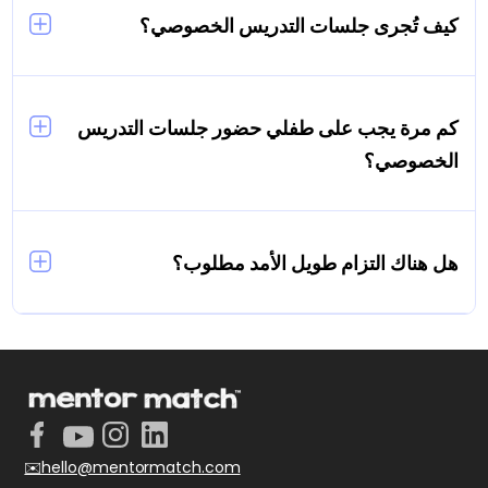
متوافقة بالكامل مع منهج طفلك المدرسي.
كيف تُجرى جلسات التدريس الخصوصي؟
تُجرى الجلسات عبر الإنترنت من خلال منصتنا التفاعلية،
مما يتيح جدولة مرنة وتعلمًا مريحًا من المنزل.
كم مرة يجب على طفلي حضور جلسات التدريس
الخصوصي؟
يستفيد معظم الطلاب من حضور 2 إلى 3 جلسات
أسبوعياً، لكن يمكن تخصيص التكرار حسب احتياجات
طفلك الأكاديمية وأهدافه.
هل هناك التزام طويل الأمد مطلوب؟
لا يوجد التزام طويل الأمد مطلوب. يمكنك جدولة
الجلسات بمرونة حسب احتياجات عائلتك.
✉️hello@mentormatch.com